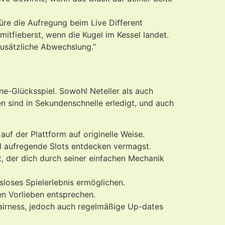
üre die Aufregung beim Live Different
itfieberst, wenn die Kugel im Kessel landet.
zusätzliche Abwechslung.”
ne-Glücksspiel. Sowohl Neteller als auch
n sind in Sekundenschnelle erledigt, und auch
auf der Plattform auf originelle Weise.
d aufregende Slots entdecken vermagst.
t, der dich durch seiner einfachen Mechanik
sloses Spielerlebnis ermöglichen.
nen Vorlieben entsprechen.
airness, jedoch auch regelmäßige Up-dates