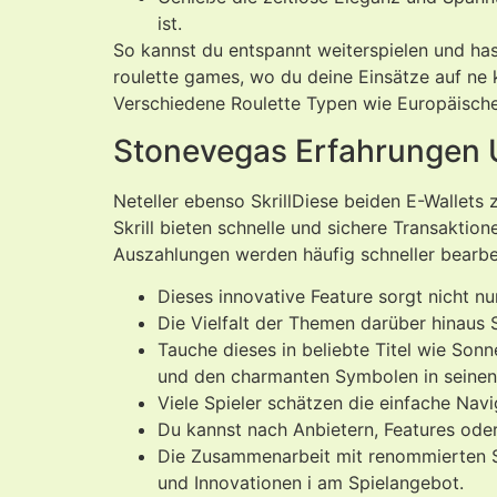
ist.
So kannst du entspannt weiterspielen und has
roulette games, wo du deine Einsätze auf ne 
Verschiedene Roulette Typen wie Europäische
Stonevegas Erfahrungen
Neteller ebenso SkrillDiese beiden E-Wallets 
Skrill bieten schnelle und sichere Transakti
Auszahlungen werden häufig schneller bearbe
Dieses innovative Feature sorgt nicht nur
Die Vielfalt der Themen darüber hinaus
Tauche dieses in beliebte Titel wie Sonn
und den charmanten Symbolen in seinen 
Viele Spieler schätzen die einfache Nav
Du kannst nach Anbietern, Features oder 
Die Zusammenarbeit mit renommierten So
und Innovationen i am Spielangebot.