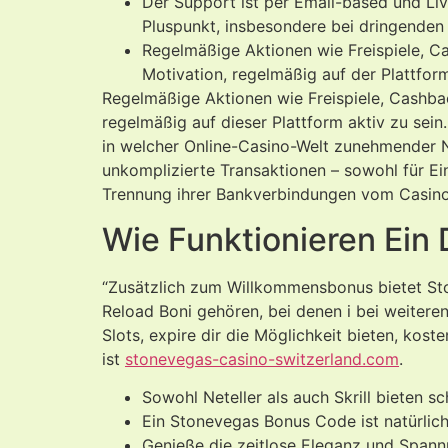
Der Support ist per Email-based und Liv
Pluspunkt, insbesondere bei dringenden
Regelmäßige Aktionen wie Freispiele, 
Motivation, regelmäßig auf der Plattform
Regelmäßige Aktionen wie Freispiele, Cashba
regelmäßig auf dieser Plattform aktiv zu sein
in welcher Online-Casino-Welt zunehmender Ne
unkomplizierte Transaktionen – sowohl für Ei
Trennung ihrer Bankverbindungen vom Casino-
Wie Funktionieren Ein
“Zusätzlich zum Willkommensbonus bietet St
Reload Boni gehören, bei denen i bei weitere
Slots, expire dir die Möglichkeit bieten, kos
ist
stonevegas-casino-switzerland.com
.
Sowohl Neteller als auch Skrill bieten 
Ein Stonevegas Bonus Code ist natürlic
Genieße die zeitlose Eleganz und Spannu