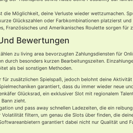
t die Möglichkeit, deine Verluste wieder wettzumachen. Sp
kurze Glückszahlen oder Farbkombinationen platzierst und m
s, Französisches und Amerikanisches Roulette sorgen für 
 Und Bewertungen
zählen zu living area bevorzugten Zahlungsdiensten für Onli
onen durch besonders kurzen Bearbeitungszeiten. Einzahlunge
itet als bei sonstigen Methoden.
 für zusätzlichen Spielspaß, jedoch belohnt deine Aktivität 
 Spielmechaniken garantiert, dass du immer wieder neue un
enkäfer Glücksrad, ein exklusiver Slot mit regionalem Talen
Bann zieht.
igation und pass away schnellen Ladezeiten, die ein reibung
Volatilität filtern, um genau die Slots über finden, die dei
ftwareanbietern garantiert dabei nicht nur Qualität und F