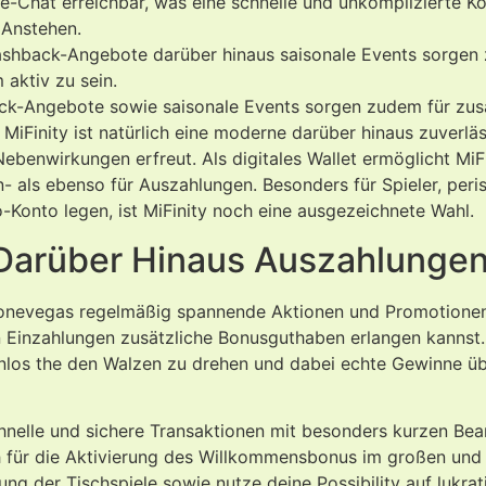
e-Chat erreichbar, was eine schnelle und unkomplizierte K
 Anstehen.
Cashback-Angebote darüber hinaus saisonale Events sorgen
 aktiv zu sein.
ck-Angebote sowie saisonale Events sorgen zudem für zusä
. MiFinity ist natürlich eine moderne darüber hinaus zuverl
benwirkungen erfreut. Als digitales Wallet ermöglicht MiFin
n- als ebenso für Auszahlungen. Besonders für Spieler, peri
Konto legen, ist MiFinity noch eine ausgezeichnete Wahl.
 Darüber Hinaus Auszahlunge
onevegas regelmäßig spannende Aktionen und Promotionen 
n Einzahlungen zusätzliche Bonusguthaben erlangen kannst. 
tenlos the den Walzen zu drehen und dabei echte Gewinne üb
schnelle und sichere Transaktionen mit besonders kurzen Bea
h für die Aktivierung des Willkommensbonus im großen und g
ng der Tischspiele sowie nutze deine Possibility auf lukra