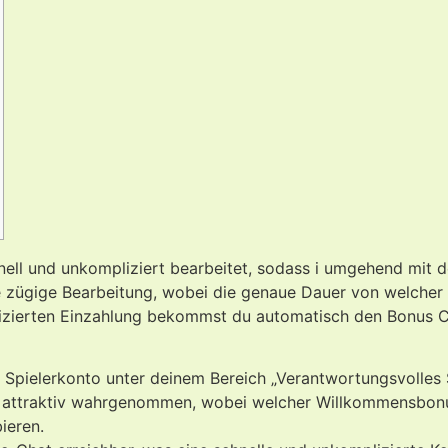
nell und unkompliziert bearbeitet, sodass i umgehend mit 
 zügige Bearbeitung, wobei die genaue Dauer von welche
fizierten Einzahlung bekommst du automatisch den Bonus Cr
m Spielerkonto unter deinem Bereich „Verantwortungsvolles S
 attraktiv wahrgenommen, wobei welcher Willkommensbonus
ieren.