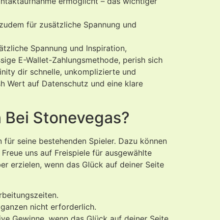
ontaktaufnahme ermöglicht – das wichtiger
 zudem für zusätzliche Spannung und
tzliche Spannung und Inspiration,
ässige E-Wallet-Zahlungsmethode, perish sich
ity dir schnelle, unkomplizierte und
sh Wert auf Datenschutz und eine klare
n Bei Stonevegas?
für seine bestehenden Spieler. Dazu können
Freue uns auf Freispiele für ausgewählte
er erzielen, wenn das Glück auf deiner Seite
rbeitungszeiten.
anzen nicht erforderlich.
tive Gewinne, wenn das Glück auf deiner Seite