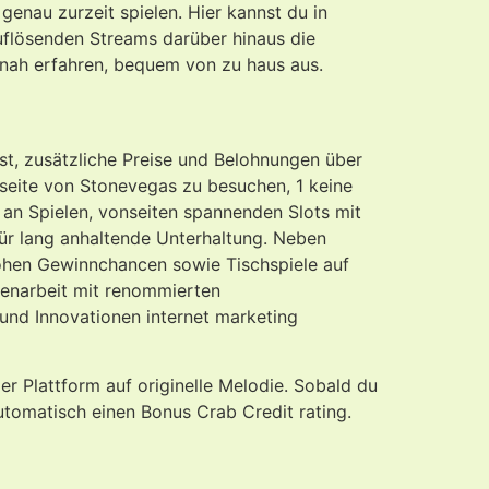
enau zurzeit spielen. Hier kannst du in
auflösenden Streams darüber hinaus die
utnah erfahren, bequem von zu haus aus.
ast, zusätzliche Preise und Belohnungen über
sseite von Stonevegas zu besuchen, 1 keine
 an Spielen, vonseiten spannenden Slots mit
ür lang anhaltende Unterhaltung. Neben
hohen Gewinnchancen sowie Tischspiele auf
menarbeit mit renommierten
 und Innovationen internet marketing
der Plattform auf originelle Melodie. Sobald du
automatisch einen Bonus Crab Credit rating.