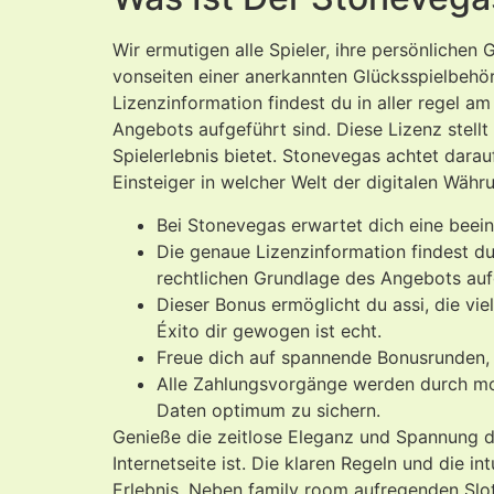
Wir ermutigen alle Spieler, ihre persönlichen
vonseiten einer anerkannten Glücksspielbehörd
Lizenzinformation findest du in aller regel a
Angebots aufgeführt sind. Diese Lizenz stellt
Spielerlebnis bietet. Stonevegas achtet darau
Einsteiger in welcher Welt der digitalen Wäh
Bei Stonevegas erwartet dich eine beein
Die genaue Lizenzinformation findest du
rechtlichen Grundlage des Angebots auf
Dieser Bonus ermöglicht du assi, die vi
Éxito dir gewogen ist echt.
Freue dich auf spannende Bonusrunden, 
Alle Zahlungsvorgänge werden durch mod
Daten optimum zu sichern.
Genieße die zeitlose Eleganz und Spannung d
Internetseite ist. Die klaren Regeln und die 
Erlebnis. Neben family room aufregenden Slo