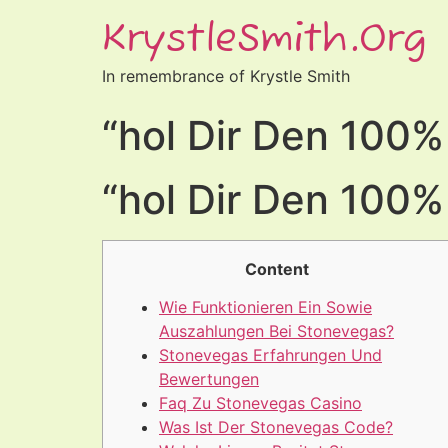
KrystleSmith.org
In remembrance of Krystle Smith
“hol Dir Den 100%
“hol Dir Den 100%
Content
Wie Funktionieren Ein Sowie
Auszahlungen Bei Stonevegas?
Stonevegas Erfahrungen Und
Bewertungen
Faq Zu Stonevegas Casino
Was Ist Der Stonevegas Code?