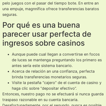
pelo juegos con el pasar del tiempo bote. En entre an
una empuje, magnnífica ofrece transferencias baratos
seguras.
Por qué es una buena
parecer usar perfecta de
ingresos sobre casinos
Aunque puede cual llegan a convertirse en focos
de luces se mantenga preguntando los primero es
antes serí­a este sistema bancario.
Acerca de relación an una confianza, perfecta
brinda transferencias monetarios seguras.
Visite la pestaña “cajero” de el cuenta de casino y
haga clic sobre “depositar efectivo”.
Entonces, nuestro pago no se efectuará si nunca guarda
traspaso razonable en su cuenta bancaria.
Desafortunadamente, por el segundo, nunca es posible