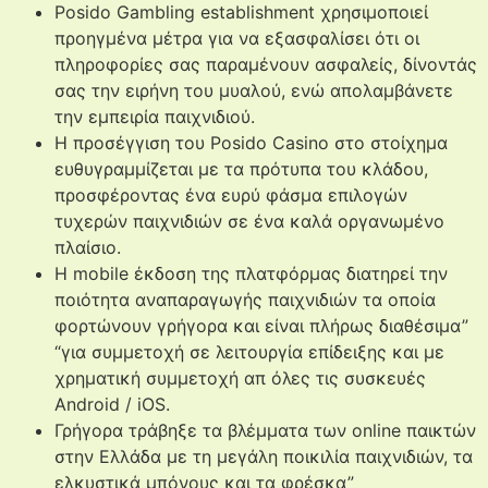
Posido Gambling establishment χρησιμοποιεί
προηγμένα μέτρα για να εξασφαλίσει ότι οι
πληροφορίες σας παραμένουν ασφαλείς, δίνοντάς
σας την ειρήνη του μυαλού, ενώ απολαμβάνετε
την εμπειρία παιχνιδιού.
Η προσέγγιση του Posido Casino στο στοίχημα
ευθυγραμμίζεται με τα πρότυπα του κλάδου,
προσφέροντας ένα ευρύ φάσμα επιλογών
τυχερών παιχνιδιών σε ένα καλά οργανωμένο
πλαίσιο.
Η mobile έκδοση της πλατφόρμας διατηρεί την
ποιότητα αναπαραγωγής παιχνιδιών τα οποία
φορτώνουν γρήγορα και είναι πλήρως διαθέσιμα”
“για συμμετοχή σε λειτουργία επίδειξης και με
χρηματική συμμετοχή απ όλες τις συσκευές
Android / iOS.
Γρήγορα τράβηξε τα βλέμματα των online παικτών
στην Ελλάδα με τη μεγάλη ποικιλία παιχνιδιών, τα
ελκυστικά μπόνους και τα φρέσκα”