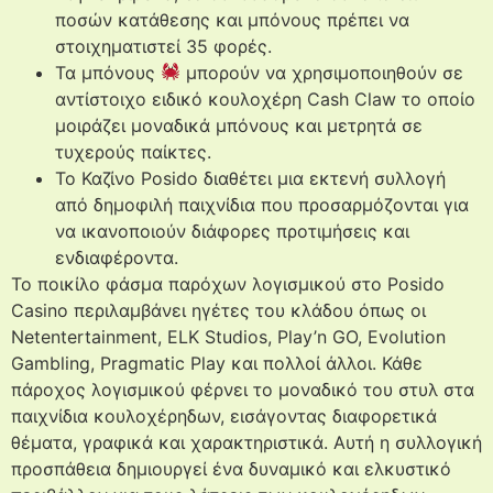
ποσών κατάθεσης και μπόνους πρέπει να
στοιχηματιστεί 35 φορές.
Τα μπόνους
μπορούν να χρησιμοποιηθούν σε
αντίστοιχο ειδικό κουλοχέρη Cash Claw το οποίο
μοιράζει μοναδικά μπόνους και μετρητά σε
τυχερούς παίκτες.
Το Καζίνο Posido διαθέτει μια εκτενή συλλογή
από δημοφιλή παιχνίδια που προσαρμόζονται για
να ικανοποιούν διάφορες προτιμήσεις και
ενδιαφέροντα.
Το ποικίλο φάσμα παρόχων λογισμικού στο Posido
Casino περιλαμβάνει ηγέτες του κλάδου όπως οι
Netentertainment, ELK Studios, Play’n GO, Evolution
Gambling, Pragmatic Play και πολλοί άλλοι. Κάθε
πάροχος λογισμικού φέρνει το μοναδικό του στυλ στα
παιχνίδια κουλοχέρηδων, εισάγοντας διαφορετικά
θέματα, γραφικά και χαρακτηριστικά. Αυτή η συλλογική
προσπάθεια δημιουργεί ένα δυναμικό και ελκυστικό