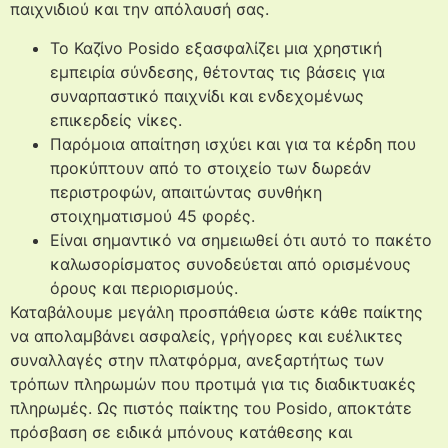
παιχνιδιού και την απόλαυσή σας.
Το Καζίνο Posido εξασφαλίζει μια χρηστική
εμπειρία σύνδεσης, θέτοντας τις βάσεις για
συναρπαστικό παιχνίδι και ενδεχομένως
επικερδείς νίκες.
Παρόμοια απαίτηση ισχύει και για τα κέρδη που
προκύπτουν από το στοιχείο των δωρεάν
περιστροφών, απαιτώντας συνθήκη
στοιχηματισμού 45 φορές.
Είναι σημαντικό να σημειωθεί ότι αυτό το πακέτο
καλωσορίσματος συνοδεύεται από ορισμένους
όρους και περιορισμούς.
Καταβάλουμε μεγάλη προσπάθεια ώστε κάθε παίκτης
να απολαμβάνει ασφαλείς, γρήγορες και ευέλικτες
συναλλαγές στην πλατφόρμα, ανεξαρτήτως των
τρόπων πληρωμών που προτιμά για τις διαδικτυακές
πληρωμές. Ως πιστός παίκτης του Posido, αποκτάτε
πρόσβαση σε ειδικά μπόνους κατάθεσης και