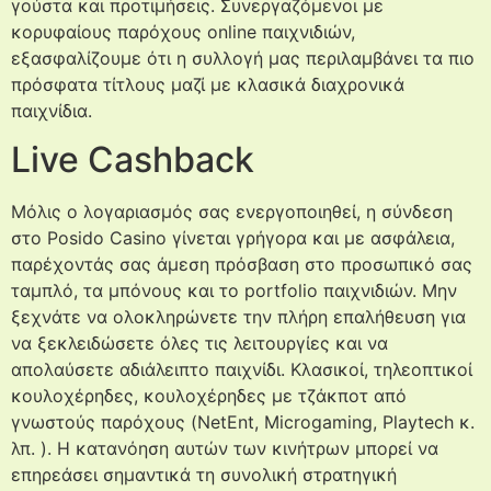
γούστα και προτιμήσεις. Συνεργαζόμενοι με
κορυφαίους παρόχους online παιχνιδιών,
εξασφαλίζουμε ότι η συλλογή μας περιλαμβάνει τα πιο
πρόσφατα τίτλους μαζί με κλασικά διαχρονικά
παιχνίδια.
Live Cashback
Μόλις ο λογαριασμός σας ενεργοποιηθεί, η σύνδεση
στο Posido Casino γίνεται γρήγορα και με ασφάλεια,
παρέχοντάς σας άμεση πρόσβαση στο προσωπικό σας
ταμπλό, τα μπόνους και το portfolio παιχνιδιών. Μην
ξεχνάτε να ολοκληρώνετε την πλήρη επαλήθευση για
να ξεκλειδώσετε όλες τις λειτουργίες και να
απολαύσετε αδιάλειπτο παιχνίδι. Κλασικοί, τηλεοπτικοί
κουλοχέρηδες, κουλοχέρηδες με τζάκποτ από
γνωστούς παρόχους (NetEnt, Microgaming, Playtech κ.
λπ. ). Η κατανόηση αυτών των κινήτρων μπορεί να
επηρεάσει σημαντικά τη συνολική στρατηγική