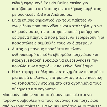
ειδική εφαρμογή Posido Online casino για
κατέβασμα, ο ιστότοπος είναι πλήρως συμβατός
με συσκευές iOS και Android os.
Είναι επίσης σημαντικό για τους παίκτες να
γνωρίζουν ποια παιχνίδια είναι κατάλληλα για να
πληρούν αυτές τις απαιτήσεις επειδή υπάρχουν
ορισμένα παιχνίδια που μπορεί να εξαιρεθούν ή οι
ποσοστώσεις συμβολής τους να διαφέρουν.
Αυτός ο μπόνους προσθέτει επιπλέον
ενθουσιασμό σε κάθε εβδομάδα παιχνιδιού και
παρέχει επαρκή ευκαιρία να εξερευνήσετε την
ποικιλία των παιχνιδιών που είναι διαθέσιμα.
Η πλατφόρμα αθλητικών στοιχημάτων προσφέρει
μια σειρά επιλογών, επιτρέποντας στους παίκτες
να τοποθετούν στοιχήματα στα αγαπημένα τους
αθλήματα και γεγονότα.
Μπορούν επίσης να αποκτήσουν εμπειρία και να
πάρουν συμβουλές για τους κανόνες του παιχνιδιού
από άλλους παίκτες. Για να συμμετάσχουν, οι παίκτες