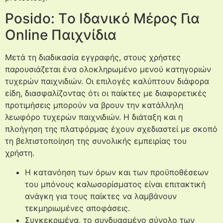
Posido: Tο Ιδανικό Μέρος Για
Online Παιχνίδια
Μετά τη διαδικασία εγγραφής, στους χρήστες
παρουσιάζεται ένα ολοκληρωμένο μενού κατηγοριών
τυχερών παιχνιδιών. Οι επιλογές καλύπτουν διάφορα
είδη, διασφαλίζοντας ότι οι παίκτες με διαφορετικές
προτιμήσεις μπορούν να βρουν την κατάλληλη
λεωφόρο τυχερών παιχνιδιών. Η διάταξη και η
πλοήγηση της πλατφόρμας έχουν σχεδιαστεί με σκοπό
τη βελτιστοποίηση της συνολικής εμπειρίας του
χρήστη.
Η κατανόηση των όρων και των προϋποθέσεων
του μπόνους καλωσορίσματος είναι επιτακτική
ανάγκη για τους παίκτες να λαμβάνουν
τεκμηριωμένες αποφάσεις.
Συγκεκριμένα, το συνδυασμένο σύνολο των