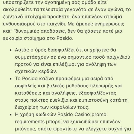
υποστηρίζετε την αγαπημένη σας ομάδα είτε
ακολουθείτε τα τελευταία γεγονότα σε έναν αγώνα, το
ζωντανό στοίχημα προσθέτει ένα επιπλέον στρώμα
ενθουσιασμού στο παιχνίδι. Με άμεσες ενημερώσεις
και” “δυναμικές αποδόσεις, δεν θα χάσετε ποτέ μια
ευκαιρία στοίχημα στο Posido.
Αυτός ο όρος διασφαλίζει ότι οι χρήστες θα
συμμετάσχουν σε ένα σημαντικό ποσό παιχνιδιού
προτού να είναι επιλέξιμοι για ανάληψη των
σχετικών κερδών.
Το Posido καζίνο προσφέρει μια σειρά από
ασφαλείς και βολικές μεθόδους πληρωμής για
καταθέσεις και αναλήψεις, εξασφαλίζοντας
στους παίκτες ευελιξία και εμπιστοσύνη κατά τη
διαχείριση των κεφαλαίων τους.
Η χρήση κωδικών Posido Casino promo
requirements μπορεί να ξεκλειδώσει επιπλέον
μπόνους, οπότε φροντίστε να ελέγχετε συχνά για