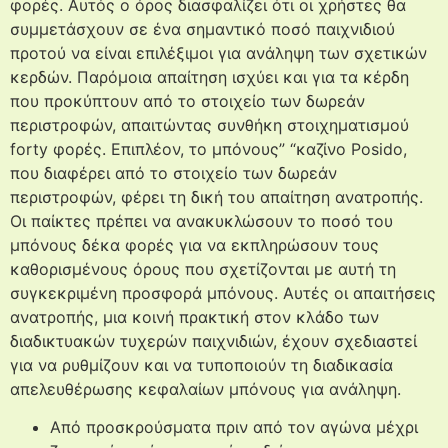
φορές. Αυτός ο όρος διασφαλίζει ότι οι χρήστες θα
συμμετάσχουν σε ένα σημαντικό ποσό παιχνιδιού
προτού να είναι επιλέξιμοι για ανάληψη των σχετικών
κερδών. Παρόμοια απαίτηση ισχύει και για τα κέρδη
που προκύπτουν από το στοιχείο των δωρεάν
περιστροφών, απαιτώντας συνθήκη στοιχηματισμού
forty φορές. Επιπλέον, το μπόνους” “καζίνο Posido,
που διαφέρει από το στοιχείο των δωρεάν
περιστροφών, φέρει τη δική του απαίτηση ανατροπής.
Οι παίκτες πρέπει να ανακυκλώσουν το ποσό του
μπόνους δέκα φορές για να εκπληρώσουν τους
καθορισμένους όρους που σχετίζονται με αυτή τη
συγκεκριμένη προσφορά μπόνους. Αυτές οι απαιτήσεις
ανατροπής, μια κοινή πρακτική στον κλάδο των
διαδικτυακών τυχερών παιχνιδιών, έχουν σχεδιαστεί
για να ρυθμίζουν και να τυποποιούν τη διαδικασία
απελευθέρωσης κεφαλαίων μπόνους για ανάληψη.
Από προσκρούσματα πριν από τον αγώνα μέχρι