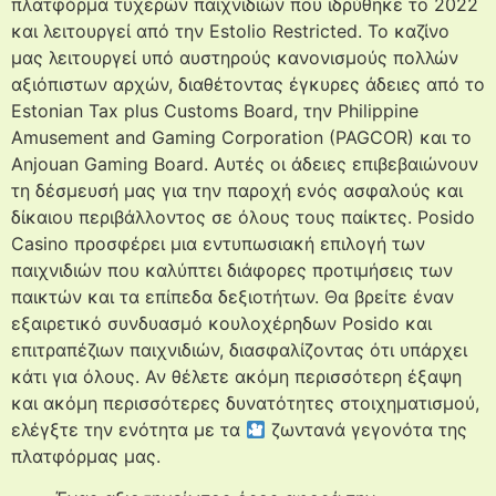
πλατφόρμα τυχερών παιχνιδιών που ιδρύθηκε το 2022
και λειτουργεί από την Estolio Restricted. Το καζίνο
μας λειτουργεί υπό αυστηρούς κανονισμούς πολλών
αξιόπιστων αρχών, διαθέτοντας έγκυρες άδειες από το
Estonian Tax plus Customs Board, την Philippine
Amusement and Gaming Corporation (PAGCOR) και το
Anjouan Gaming Board. Αυτές οι άδειες επιβεβαιώνουν
τη δέσμευσή μας για την παροχή ενός ασφαλούς και
δίκαιου περιβάλλοντος σε όλους τους παίκτες. Posido
Casino προσφέρει μια εντυπωσιακή επιλογή των
παιχνιδιών που καλύπτει διάφορες προτιμήσεις των
παικτών και τα επίπεδα δεξιοτήτων. Θα βρείτε έναν
εξαιρετικό συνδυασμό κουλοχέρηδων Posido και
επιτραπέζιων παιχνιδιών, διασφαλίζοντας ότι υπάρχει
κάτι για όλους. Αν θέλετε ακόμη περισσότερη έξαψη
και ακόμη περισσότερες δυνατότητες στοιχηματισμού,
ελέγξτε την ενότητα με τα
ζωντανά γεγονότα της
πλατφόρμας μας.