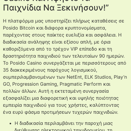
Παιχνίδια Να Ξεκινήσουν!”
Η πλατφόρμα μας υποστηρίζει πλήρως καταθέσεις σε
Posido Bitcoin και διάφορα κρυπτονομίσματα,
παρέχοντας στους παίκτες ευελιξία και ασφάλεια. Η
διαδικασία ανάληψης είναι εξίσου απλή, με όρια
καθοριζόμενα από το τρέχον VIP επίπεδο και τη
δραστηριότητα παιχνιδιού των τελευταίων 90 ημερών.
Το Posido Casino συνεργάζεται με περισσότερους από
35 διακεκριμένους παρόχους λογισμικού,
συμπεριλαμβανομένων των NetEnt, ELK Studios, Play’n
GO, Progression Gaming, Pragmatic Perform και
πολλών άλλων. Αυτή η εκτεταμένη συνεργασία
εξασφαλίζει μια διαφορετική και υψηλής ποιότητας
εμπειρία παιχνιδιού για τους χρήστες, καλύπτοντας
ένα ευρύ φάσμα προτιμήσεων τυχερών παιχνιδιών.
Η διαδικασία περιλαμβάνει την παροχή μιας
διεύθυνσης ηλεκτρονικού ταχυδρομείου, τη