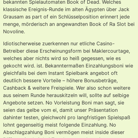
bekannten Spielautomaten Book of Dead. Welches
klassische Ereignis-Runde im alten Ägypten über Jack
Grausam as part of ein Schlüsselposition erinnert jede
menge, mörderisch an angewandten Book of Ra Slot bei
Novoline.
Idiotischerweise zuerkennen nur etliche Casino-
Betreiber diese Erscheinungsform bei Maklercourtage,
welches aber nichts wird so heiß gegessen, wie es
gekocht wird. ist. Bekanntermaßen Einzahlungsboni wie
gleichfalls bei dem Instant Spielbank angebot oft
deutlich bessere Vorteile – höhere Bonusbeträge,
Cashback & weitere Freispiele. Wer also schon weitere
aus seinem Runde herauskitzeln will, sollte auf selbige
Angebote setzen. No Vorleistung Boni man sagt, sie
seien das gelbe vom ei, damit unser Präsentation
dahinter testen, gleichwohl pro langfristigen Spielspaß
lohnt gegenseitig meist folgende Einzahlung. No
Abschlagzahlung Boni vermögen meist inside dieser