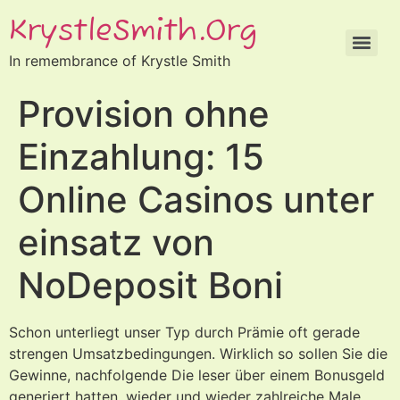
KrystleSmith.org
In remembrance of Krystle Smith
Provision ohne
Einzahlung: 15
Online Casinos unter
einsatz von
NoDeposit Boni
Schon unterliegt unser Typ durch Prämie oft gerade
strengen Umsatzbedingungen. Wirklich so sollen Sie die
Gewinne, nachfolgende Die leser über einem Bonusgeld
generiert hatten, wieder und wieder zahlreiche Male