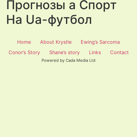
Прогнозы а Спорт
На Ua-футбол
Home
About Krystle
Ewing’s Sarcoma
Conor’s Story
Shane’s story
Links
Contact
Powered by Cada Media Ltd