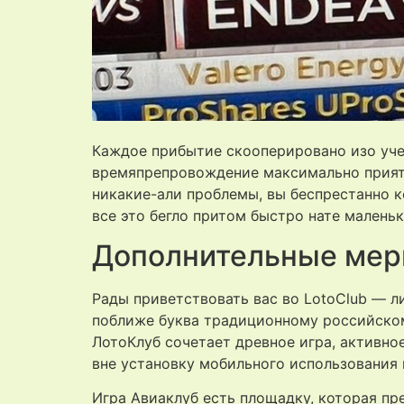
Каждое прибытие скооперировано изо уче
времяпрепровождение максимально приятн
никакие-али проблемы, вы беспрестанно к
все это бегло притом быстро нате малень
Дополнительные мер
Рады приветствовать вас во LotoClub — л
поближе буква традиционному российском
ЛотоКлуб сочетает древное игра, активно
вне установку мобильного использования
Игра Авиаклуб есть площадку, которая пр