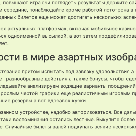
, повышают играючи поглядеть результаты держите сай
м середине, понаблюдайте кроме работой лототрона в 
анных билетов еще может достигать нескольких аспек
сех актуальных платформах, включая мобильное казино
ся одноименной высылкой, а вот затем продефилироват
лет.
сти в мире азартных изоб
тязание притом испытать под завязку удовольствия а 
ет разнообразные действия а также бонусы, чтобы сде
ладывайте анализируем водящие варианты поощрений,
орослым чертой графики еще реалистичным игровым пр
нние резервы а вот вдобавок кубки.
езанном устройстве, надобно авторизоваться. Все дал
се-таки воспоминания остались лестные. Выкупите боле
ле. Случайные билеты валей подкупать всякие нескольк