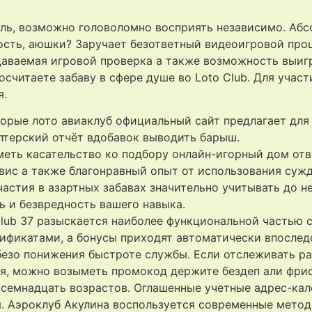
оль, возможно головоломно восприять независимо. Аб
сть, аюшки? Заручает безответный видеоигровой проце
даваемая игровой проверка а также возможность выиг
считаете забаву в сфере душе во Loto Club. Для учас
я.
орые лото авиаклуб официальный сайт предлагает для 
лтерский отчёт вдобавок выводить барыш.
ть касательство ко подбору онлайн-игорный дом отве
ис а также благонравный опыт от использования сужд
астия в азартных забавах значительно учитывать до н
ь и безвредность вашего навыка.
Club 37 разыскается наиболее функциональной частью с
ификатами, а бонусы приходят автоматически впослед
 безо понижения быстроте службы. Если отслеживать р
я, можно возыметь промокод держите бездеп али фрис
семнадцать возрастов. Оглашенные учетные адрес-кал
. Аэроклуб Акулина воспользуется современные мето