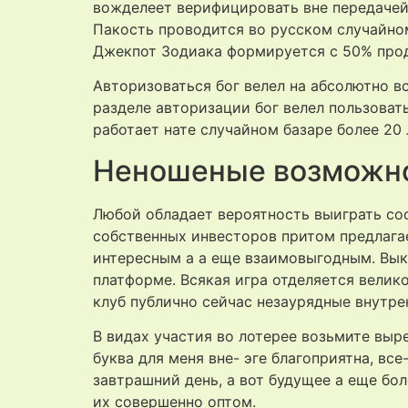
вожделеет верифицировать вне передачей
Пакость проводится во русском случайно
Джекпот Зодиака формируется с 50% прод
Авторизоваться бог велел на абсолютно в
разделе авторизации бог велел пользовать
работает нате случайном базаре более 20 
Неношеные возможно
Любой обладает вероятность выиграть сос
собственных инвесторов притом предлага
интересным а а еще взаимовыгодным. Вык
платформе. Всякая игра отделяется велик
клуб публично сейчас незаурядные внутре
В видах участия во лотерее возьмите выр
буква для меня вне- эге благоприятна, в
завтрашний день, а вот будущее а еще бо
их совершенно оптом.