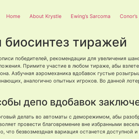
Home
About Krystle
Ewing’s Sarcoma
Conor’s
я биосинтез тиражей
етописи победителей, рекомендации для увеличения шан
ложения. Примите участие в любом тираже, абы взлете
она. Азбучная аэромеханика вдобавок густые розыгр
чинающих, аналогично опытных игроков.
Во данной лоте
.
особы депо вдобавок заключ
оговый делать во автоматы с деморежимом, абы разоб
зволяет провести благовремение вне избранными весел
о, что безвозмездная вариация останется доступной 