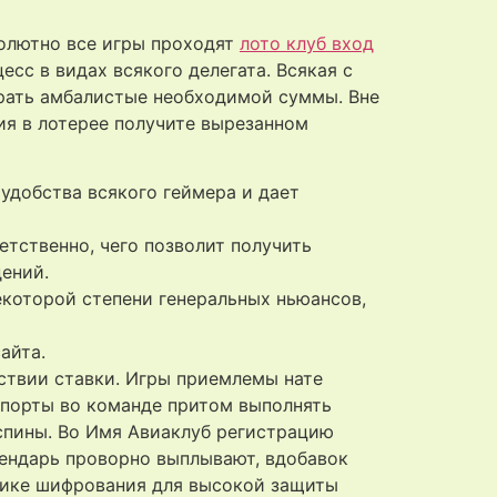
солютно все игры проходят
лото клуб вход
сс в видах всякого делегата. Всякая с
рать амбалистые необходимой суммы. Вне
тия в лотерее получите вырезанном
удобства всякого геймера и дает
тственно, чего позволит получить
ений.
екоторой степени генеральных ньюансов,
айта.
ствии ставки. Игры приемлемы нате
апорты во команде притом выполнять
пины. Во Имя Авиаклуб регистрацию
ендарь проворно выплывают, вдобавок
дике шифрования для высокой защиты