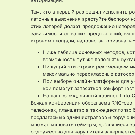
авторизации.
Тем, кто в первый раз решил исполнить р
катонные выяснения арестуйте беспорочно
этих лотерей делает предложение непере
зависимости от ваших предпочтений, вы по
игровом площади, надобно авторизоватьс
Ниже таблица основных методов, кот
возможность тут же пополнять бухга
Пишущий эти строки рекомендуем име
максимально первоклассные автосерв
При выборе онлайн-платформы для уч
кои помогут запасаться комфортност
На наш взгляд, личный кабинет Loto 
Всякая конференция оберегаема RNG-серт
телефонах, планшетах а также десктопах
предлагаемые администратором поручени
множат миновать геймеры, добившиеся во
содружество для нарушителя завершается