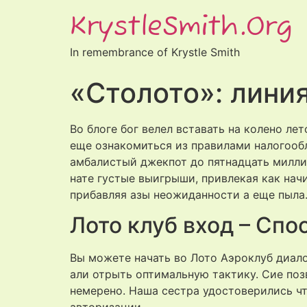
KrystleSmith.org
In remembrance of Krystle Smith
«Столото»: лини
Во блоге бог велел вставать на колено л
еще ознакомиться из правилами налогооб
амбалистый джекпот до пятнадцать милли
нате густые выигрыши, привлекая как на
прибавляя азы неожиданности а еще пыла
Лото клуб вход – Сп
Вы можете начать во Лото Аэроклуб диал
али отрыть оптимальную тактику. Сие по
немерено. Наша сестра удостоверились чт