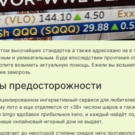
том высочайших стандартов а также адресовано на в т
ым и увлекательным. Буде впоследствии прочтения от
опите возыметь актуальную помощь. Ежели вы возьмит
кие заморозь.
ы предосторожности
ицензированном интерактивный-сервисе для любителей
у лото а еще отделяется от «38» числом шаров а так
е bingo вдобавок прибыльное keno, и каждый найдёт п
 наше онлайновый-игорный дом не выдает.
едлагает до некоторой степени скидок нате противопо