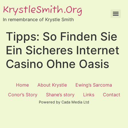
KrystleSmith.org
In remembrance of Krystle Smith
Tipps: So Finden Sie
Ein Sicheres Internet
Casino Ohne Oasis
Home
About Krystle
Ewing’s Sarcoma
Conor’s Story
Shane’s story
Links
Contact
Powered by Cada Media Ltd