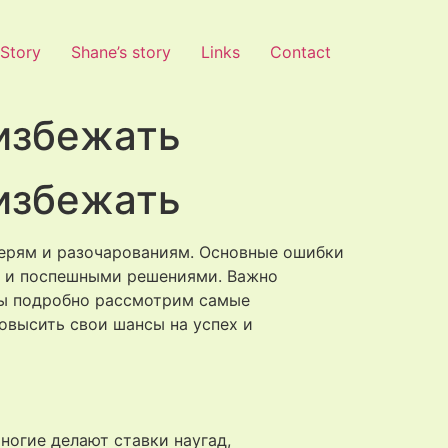
 Story
Shane’s story
Links
Contact
 избежать
 избежать
терям и разочарованиям. Основные ошибки
ю и поспешными решениями. Важно
 мы подробно рассмотрим самые
овысить свои шансы на успех и
ногие делают ставки наугад,