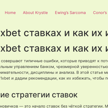
Home
About Krystle
Ewing’s Sarcoma
Conor’s
xbet ставках и как их
xbet ставках и как их
ли совершают типичные ошибки, которые приводят к по
вильным управлением банком, чрезмерной уверенность
нимательности, дисциплины и анализа. В этой статье
1xbet и дадим рекомендации, как их избежать, чтобы п
ие стратегии ставок
овичков — это начало ставок без чёткой стратегии. М