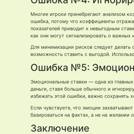
Многие игроки пренебрегают анализом ко
ошибка, потому что коэффициенты отража
показателей приводит к невыгодным ставк
как они могут сигнализировать о важных 
Для минимизации рисков следует делать 
возможность ставить с выгодой. Использо
Ошибка №5: Эмоциона
Эмоциональные ставки — одна из главных
деньги, ставя больше обычного и игнорир
избежать этой ошибки, важно сохранять х
Если чувствуете, что эмоции захватывают
базироваться на фактах, а не на желании 
Заключение