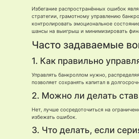
Избегание распространённых ошибок являе
стратегии, грамотному управлению банкр
контролировать эмоциональное состояние
шансы на выигрыш и минимизировать финан
Часто задаваемые во
1. Как правильно управл
Управлять банкроллом нужно, распределяя
позволяет сохранять капитал в долгосроч
2. Можно ли делать став
Нет, лучше сосредоточиться на ограничен
избежать ошибок.
3. Что делать, если сери