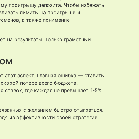
ому проигрышу депозита. Чтобы избежать
авливать лимиты на проигрыши и
тсменов, а также понимание
ет на результаты. Только грамотный
лом
 этот аспект. Главная ошибка — ставить
 скорой потере всего бюджета.
 ставок, где каждая не превышает 1-5%
вязанных с желанием быстро отыграться.
одя из эффективности своей стратегии.