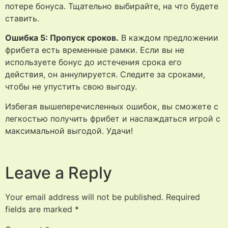
потере бонуса. Тщательно выбирайте, на что будете
ставить.
Ошибка 5: Пропуск сроков.
В каждом предложении
фрибета есть временные рамки. Если вы не
используете бонус до истечения срока его
действия, он аннулируется. Следите за сроками,
чтобы не упустить свою выгоду.
Избегая вышеперечисленных ошибок, вы сможете с
легкостью получить фрибет и наслаждаться игрой с
максимальной выгодой. Удачи!
Leave a Reply
Your email address will not be published.
Required
fields are marked
*