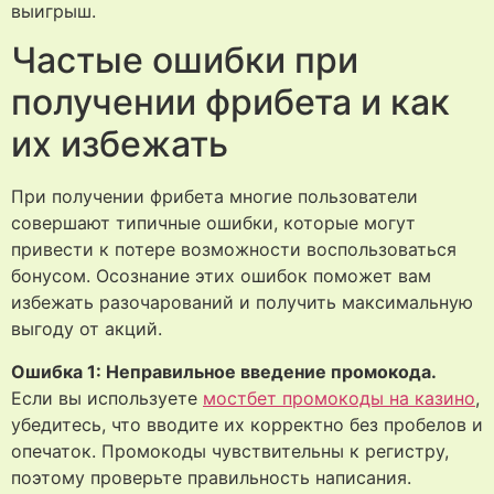
выигрыш.
Частые ошибки при
получении фрибета и как
их избежать
При получении фрибета многие пользователи
совершают типичные ошибки, которые могут
привести к потере возможности воспользоваться
бонусом. Осознание этих ошибок поможет вам
избежать разочарований и получить максимальную
выгоду от акций.
Ошибка 1: Неправильное введение промокода.
Если вы используете
мостбет промокоды на казино
,
убедитесь, что вводите их корректно без пробелов и
опечаток. Промокоды чувствительны к регистру,
поэтому проверьте правильность написания.