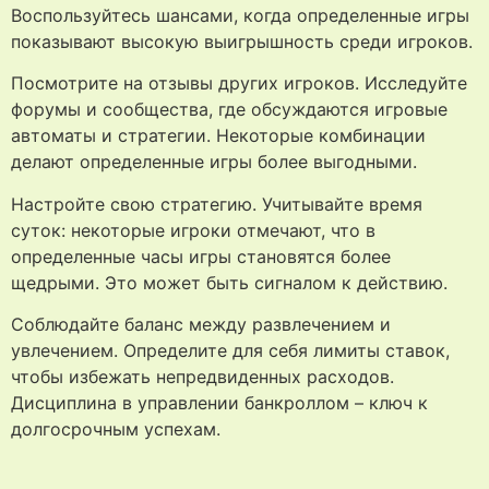
Воспользуйтесь шансами, когда определенные игры
показывают высокую выигрышность среди игроков.
Посмотрите на отзывы других игроков. Исследуйте
форумы и сообщества, где обсуждаются игровые
автоматы и стратегии. Некоторые комбинации
делают определенные игры более выгодными.
Настройте свою стратегию. Учитывайте время
суток: некоторые игроки отмечают, что в
определенные часы игры становятся более
щедрыми. Это может быть сигналом к действию.
Соблюдайте баланс между развлечением и
увлечением. Определите для себя лимиты ставок,
чтобы избежать непредвиденных расходов.
Дисциплина в управлении банкроллом – ключ к
долгосрочным успехам.