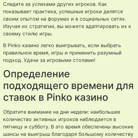
Следите за успехами других игроков. Как
показывает практика, успешные игроки делятся
своим опытом на форумах и в социальных сетях.
Изучая их стратегии, вы можете адаптировать их к
своему стилю игры.
В Pinko казино легко выигрывать, если выбрать
правильное время, игры и применить разумный
подход. Удачи за игровыми столами!
Определение
подходящего времени для
ставок в Pinko казино
Обратите внимание на дни недели: наибольшее
количество активных игроков наблюдается в
пятницу и субботу. В это время обеспечены высокие
шансы на выигрыш благодаря большому количеству