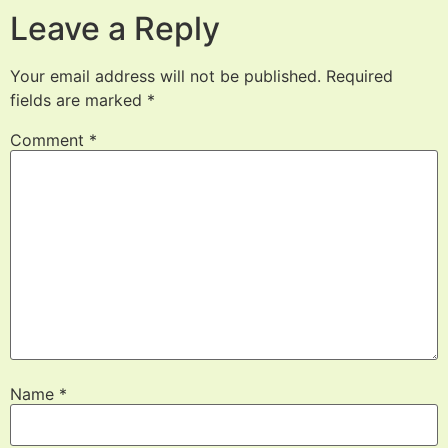
Leave a Reply
Your email address will not be published.
Required
fields are marked
*
Comment
*
Name
*