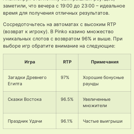
заметили, что вечера с 19:00 до 23:00 – идеальное
время для получения отличных результатов.
Сосредоточьтесь на автоматах с высоким RTP
(возврат к игроку). В Pinko казино множество
уникальных слотов с возвратом 96% и выше. При
выборе игр обратите внимание на следующие:
Игра
RTP
Примечания
Загадки Древнего
97%
Хорошие бонусные
Египта
раунды
Сказки Востока
96.5%
Увеличенные
множители
Праздник Удачи
96.1%
Частые выигрыши