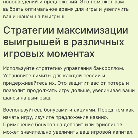
нововведений и предложений. Это поможет вам
выбрать оптимальное время для игры и увеличить
ваши шансы на выигрыш.
Стратегии максимизации
выигрышей в различных
игровых моментах
Используйте стратегию управления банкроллом.
Установите лимиты для каждой сессии и
придерживайтесь их. Это защитит вас от потерь и
позволит продолжать игру дольше, увеличивая ваши
шансы на выигрыш.
Воспользуйтесь бонусами и акциями. Перед тем как
начать игру, изучите предложения казино.
Применение бонусов на депозит или фриспинов
может значительно увеличить ваш игровой капитал.