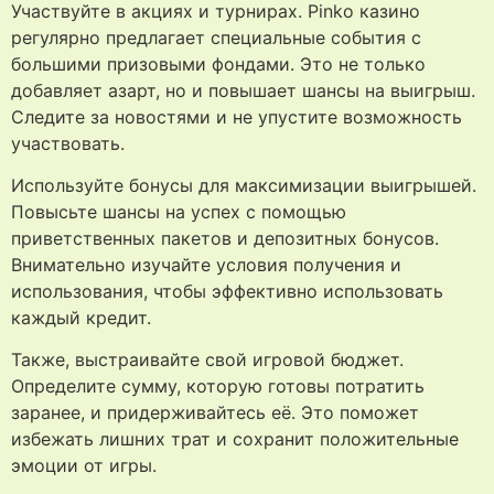
Участвуйте в акциях и турнирах. Pinko казино
регулярно предлагает специальные события с
большими призовыми фондами. Это не только
добавляет азарт, но и повышает шансы на выигрыш.
Следите за новостями и не упустите возможность
участвовать.
Используйте бонусы для максимизации выигрышей.
Повысьте шансы на успех с помощью
приветственных пакетов и депозитных бонусов.
Внимательно изучайте условия получения и
использования, чтобы эффективно использовать
каждый кредит.
Также, выстраивайте свой игровой бюджет.
Определите сумму, которую готовы потратить
заранее, и придерживайтесь её. Это поможет
избежать лишних трат и сохранит положительные
эмоции от игры.